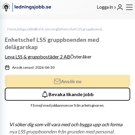
Logga in
Hem
Lediga jobb
Vård & omsorg
Enhetschef LSS gruppboenden med delägarskap
Enhetschef LSS gruppboenden med
delägarskap
Leva LSS & gruppbostäder 2 AB
Österåker
Ansök senast: 2026-06-30
Ansök nu
Bevaka likande jobb
Få mejl med jobbannonser från arbetsgivaren.
Vi söker dig som vill vara med och bygga upp och forma 
nya LSS gruppboenden från grunden med personal, 