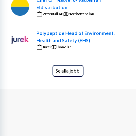
Hos oss får du arbeta i en ny verksamhet med tydlig 
Eldistribution
värdegrund. Vi fokuserar på lösningsfokuserad 
Vattenfall AB
Norrbottens län
pedagogik, lågaffektivt bemötande och PERMA-
modellen. Har du inte tidigare erfarenhet av just den 
Polypeptide Head of Environment,
modellen kommer du utbildas av oss och ha fullt stöd 
Health and Safety (EHS)
från vårt ledningsteam. Vår ambition är att skapa ett 
Jurek
hem där varje individ upplever delaktighet, inflytande 
Skåne län
och självbestämmande.
Idag har vi vårt huvudkontor i Göteborg har kommer att 
Se alla jobb
ha verksamheterna under 2026/2027 i bland annat 
Stockholms Län, Mälardalen (Köping, Enköping, 
Västerås), Uppsala län, Göteborgsregionen och Skåne. Vi 
erbjuder både boende och daglig verksamhet.
Skicka en första intresseanmälan till 
rekrytering@levalss.se. Vi behandlar din ansökan 
konfidentiellt och bokar då upp en tid för samtal.