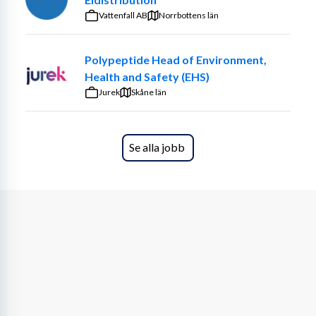
Rollen innebär ett nära och tillitsbaserat ledarskap där 
Vattenfall AB
Norrbottens län
du skapar förutsättningar för en hållbar arbetsmiljö och 
engagerade medarbetare. Du arbetar aktivt med att 
Polypeptide Head of Environment,
utveckla både verksamhet och personal i linje med 
Health and Safety (EHS)
företagets värdegrund och strategiska inriktning.
Jurek
Skåne län
Du har ett tydligt ekonomiskt ansvar och arbetar med 
planering, uppföljning och styrning mot uppsatta mål. I 
rollen ingår även att samordna, stötta och utveckla 
Se alla jobb
verksamheterna inom område syd i ett mer övergripande 
perspektiv.
Du är en förebild för organisationens värderingar och 
bidrar aktivt till Mervidas fortsatta utveckling. Du 
rapporterar till bolagets Verkställande direktör och 
arbetar i en arbetsgrupp tillsammans med andra 
enhetschefer i Stockholmsområdet.
Din kompetens och erfarenhet