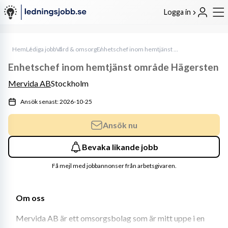
Logga in
Hem
Lediga jobb
Vård & omsorg
Enhetschef inom hemtjänst område Hägersten
Enhetschef inom hemtjänst område Hägersten
Mervida AB
Stockholm
Ansök senast: 2026-10-25
Ansök nu
Bevaka likande jobb
Få mejl med jobbannonser från arbetsgivaren.
Om oss
Mervida AB är ett omsorgsbolag som är mitt uppe i en 