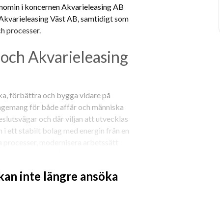
konomin i koncernen Akvarieleasing AB 
kvarieleasing Väst AB, samtidigt som 
ch processer.
och Akvarieleasing 
ka, förbättra och bygga vidare på 
gemang för både affär och människa 
slutsvägar och där viljan att utvecklas 
i ett stabilt bolag med energin från en 
era processer, modernisera arbetssätt 
vliga lokaler i Spånga, Stockholm.  
n urval och intervjuer kommer att 
 kan inte längre ansöka