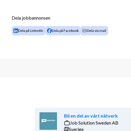
Som Ekonomichef får du det övergripande ansvaret 
består av de tre företagen Akvarieleasing AB, Akva
Dela jobbannonsen
Design AB. Du kommer ha personalansvar och ingå i l
och kräver ett helikopterperspektiv men även operat
Dela på LinkedIn
Dela på Facebook
Dela via mail
dagliga arbetet.
Dina huvudsakliga arbetsuppgifter:
Leda och utveckla ekonomiavdelningen som i
Ansvara för budget, rapportering och uppföl
avdelningschefer
Stötta styrelse, ledning och chefer i strategi
och beslutsunderlag
Driva utveckling och effektivisering av eko
med ett särskilt fokus på automatisering oc
Bli en del av vårt nätverk
Stötta upp arbetet med KPI:er, OKR:er och ek
Job Solution Sweden AB
affärsområden och strategisk portföljstyrni
Sverige
Analysera företagens intäkter, kostnader och li