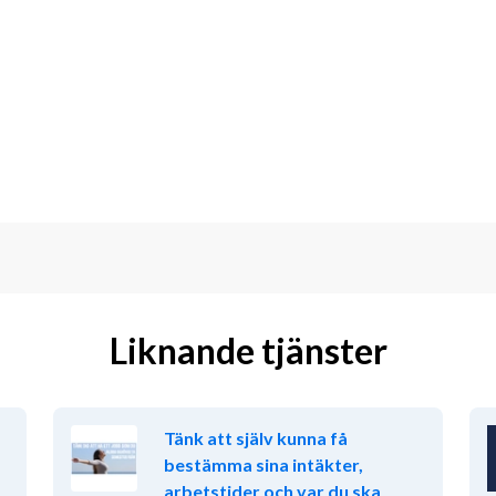
för ekonomin i hela koncernen som 
rieleasing Väst AB och Nordic Green 
edningsgruppen. Rollen är strategisk 
iv närvaro och prestigelöshet i det 
dag består av tre personer
jning tillsammans med VD och 
ska beslut genom affärsdrivna analyser 
Liknande tjänster
nomifunktionens system och processer 
h modernisering
Tänk att själv kunna få
onomisk uppföljning kopplat till 
bestämma sina intäkter,
ng
arbetstider och var du ska
kviditet för att identifiera aktiviteter 