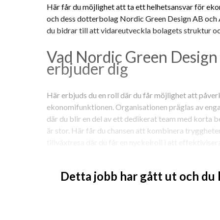
Här får du möjlighet att ta ett helhetsansvar för e
och dess dotterbolag Nordic Green Design AB och A
du bidrar till att vidareutveckla bolagets struktur o
Vad Nordic Green Design 
erbjuder dig
Här erbjuds du en roll där du får möjlighet att påver
ekonomifunktionen. Organisationen präglas av enga
där du blir en del av ett dedikerat team med korta be
är stor. Här får du chansen att kombinera tryggheten 
tillväxtresa där du får en nyckelroll i att effektivis
och system. Rollen utgår från huvudkontoret med tre
Vi tar emot ansökningar löpande under sommaren, me
Detta jobb har gått ut och du
påbörjas i augusti efter semesterperioden.
Din utmaning