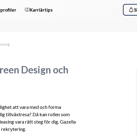
profiler
Karriärtips
S
easing
Green Design och
öjlighet att vara med och forma 
ig tillväxtresa? Då kan rollen som 
ing vara rätt steg för dig. Gazella 
 rekrytering.