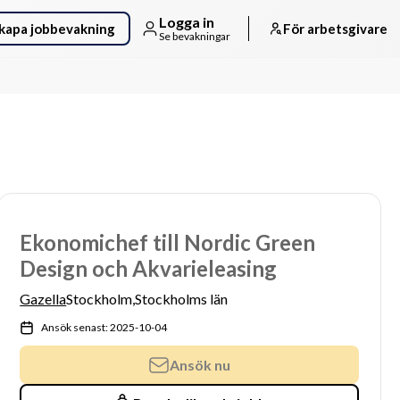
Logga in
kapa jobbevakning
För arbetsgivare
Se bevakningar
Ekonomichef till Nordic Green
Design och Akvarieleasing
Gazella
Stockholm,
Stockholms län
Ansök senast: 2025-10-04
Ansök nu