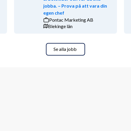
jobba. – Prova på att vara din
rbättrat kassaflöde
egen chef
 nya affärer och utvärdera lönsamhet i 
Pontac Marketing AB
Blekinge län
a hands on vid arbetstoppar, 
Se alla jobb
ekonomi eller redovisning och som har 
ling, gärna i ett mindre till 
riären och kliva in i en ledande roll där 
är affärsdriven, systemintresserad och 
ser. Vi ser gärna att du har erfarenhet 
teringar och förbättringsprojekt inom 
enhet från en personalintensiv 
 bör du ha ett intresse för 