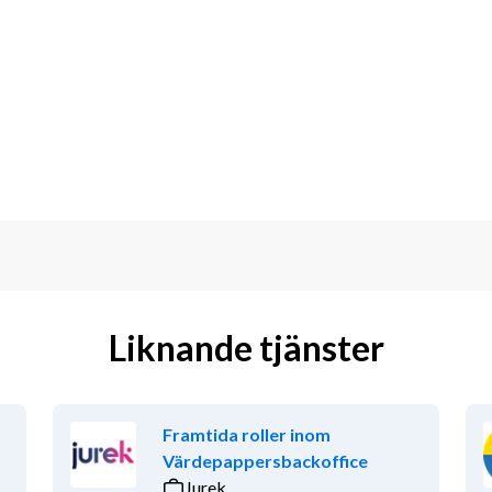
mt månads-, kvartals- och årsbokslut
yndigheter och intern rapportering till 
uppföljning och analys
processer, rutiner och interna 
, datakvalitet och ekonomirelaterade 
mics 365 Finance & Operations samt 
ng
Liknande tjänster
rationen, inklusive HR-relaterade 
a
upp i ekonomiska och administrativa 
Framtida roller inom
Värdepappersbackoffice
Jurek