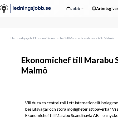
Jobb
Arbetsgivar
Hem
Lediga jobb
Ekonomi
Ekonomichef till Marabu Scandinavia AB i Malmö
Ekonomichef till Marabu 
Malmö
Vill du ta en central roll i ett internationellt bolag m
beslutsvägar och stora möjligheter att påverka? Vi s
Ekonomichef till Marabu Scandinavia AB – en nyckel