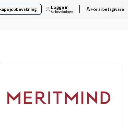
Logga in
kapa jobbevakning
För arbetsgivare
Se bevakningar