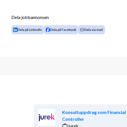
Exempel på arbetsuppgifter:
Dela jobbannonsen
Ansvara för bolagets löpande redovisning sa
Säkerställa korrekt extern rapportering till m
Dela på LinkedIn
Dela på Facebook
Dela via mail
moderbolaget
Driva budget, prognos, likviditetsplanering, 
Leda och vidareutveckla bolagets ekonomiska 
kontroll
Ha ett övergripande ansvar för ERP-struktur
systemflöden
Driva fortsatt utveckling av Microsoft Dyna
arbeta med automatisering och effektiviseri
Ha övergripande ansvar för delar av administ
processer, IT-samordning och bolagsformali
Vara ett kvalificerat stöd till VD och styrgr
frågor
Konsultuppdrag som Financial
Controller
Din profil
Jurek