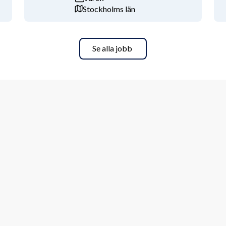
Stockholms län
konomi och flera års erfarenhet av 
 ekonomichef eller i en annan ledande 
 redovisning, bokslut, rapportering 
Se alla jobb
verksamhetsnära i en roll med både 
arenhet av att förbättra processer, 
oft Dynamics 365 Finance & 
mycket goda kunskaper i svenska och 
att ha internationella kontaktytor och 
yckas i rollen tror vi att du är 
t skapa ordning och driva frågor 
en också självgående och tydlig i ditt 
 söker vi dig som har ett affärsmässigt 