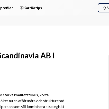
profiler
Karriärtips
S
Scandinavia AB i
ed starkt kvalitetsfokus, korta 
öker nu en affärsnära och strukturerad 
person som vill kombinera strategiskt 