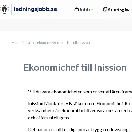
Jobb
Arbetsgivar
Hem
Lediga jobb
Ekonomi
Ekonomichef till Inission
Ekonomichef till Inission
Vill du vara ekonomichefen som driver affären fram
Inission Munkfors AB söker nu en Ekonomichef. Rolle
verksamhet där ekonomi behöver vara mer än redovis
och affärsintelligens.
Det här är en roll för dig som är trygg i redovisning