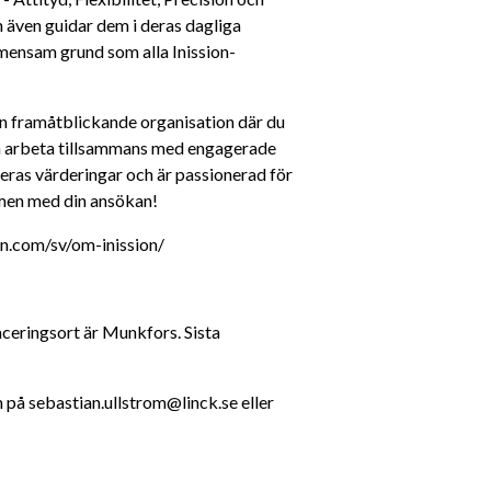
 även guidar dem i deras dagliga 
mensam grund som alla Inission-
 en framåtblickande organisation där du 
ch arbeta tillsammans med engagerade 
ras värderingar och är passionerad för 
mmen med din ansökan!
on.com/sv/om-inission/
aceringsort är Munkfors. Sista 
på sebastian.ullstrom@linck.se eller 