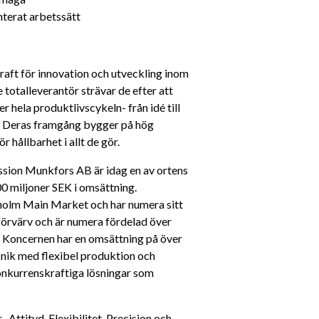
nterat arbetssätt
kraft för innovation och utveckling inom 
totalleverantör strävar de efter att 
hela produktlivscykeln- från idé till 
e. Deras framgång bygger på hög 
hållbarhet i allt de gör.
ission Munkfors AB är idag en av ortens 
0 miljoner SEK i omsättning. 
olm Main Market och har numera sitt 
örvärv och är numera fördelad över 
 Koncernen har en omsättning på över 
nik med flexibel produktion och 
onkurrenskraftiga lösningar som 
Attityd, Flexibilitet, Precision och 