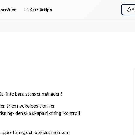
profiler
Karriärtips
S
åt- inte bara stänger månaden?
n är en nyckelposition i en 
ning- den ska skapa riktning, kontroll 
, rapportering och bokslut men som 