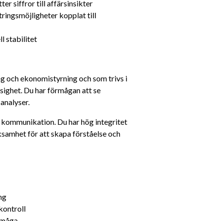
er siffror till affärsinsikter
ingsmöjligheter kopplat till 
l stabilitet
ng och ekonomistyrning och som trivs i 
sighet. Du har förmågan att se 
 analyser.
n kommunikation. Du har hög integritet 
samhet för att skapa förståelse och 
ng
kontroll
rmåga