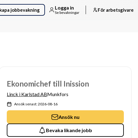
Logga in
kapa jobbevakning
För arbetsgivare
Se bevakningar
Ekonomichef till Inission
Linck i Karlstad AB
Munkfors
Ansök senast: 2026-08-16
Ansök nu
Bevaka likande jobb