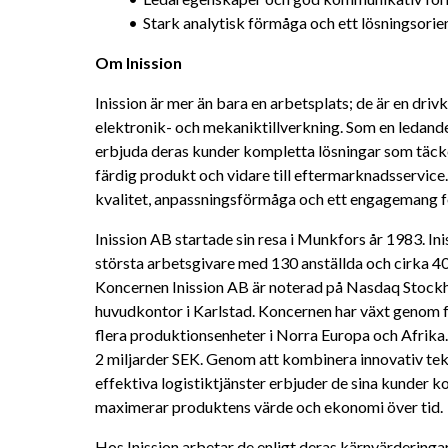
Stark analytisk förmåga och ett lösningsorie
Om Inission
Inission är mer än bara en arbetsplats; de är en driv
elektronik- och mekaniktillverkning. Som en ledande 
erbjuda deras kunder kompletta lösningar som täcker 
färdig produkt och vidare till eftermarknadsservic
kvalitet, anpassningsförmåga och ett engagemang för 
Inission AB startade sin resa i Munkfors år 1983. In
största arbetsgivare med 130 anställda och cirka 40
Koncernen Inission AB är noterad på Nasdaq Stockh
huvudkontor i Karlstad. Koncernen har växt genom f
flera produktionsenheter i Norra Europa och Afrika.
2 miljarder SEK. Genom att kombinera innovativ tek
effektiva logistiktjänster erbjuder de sina kunder k
maximerar produktens värde och ekonomi över tid.
Hos Inission arbetar de enligt deras kärnvärderingar- 