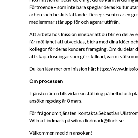
Förtroende – som inte bara speglar deras kultur utan
arbete och beslutsfattande. De representerar en ge
medlemmar står upp för och agerar utifrån.
Att arbeta hos Inission innebär att du blir en del av
får möjlighet att utvecklas, bidra med dina idéer o
kollegor för deras kunders framgång. Om du delar de
att skapa lösningar som gör skillnad, varmt välko
Du kan läsa mer om Inission här: https://www.inissi
Om processen 
Tjänsten är en tillsvidareanställning på heltid och pl
ansökningsdag är 8 mars.
För frågor om tjänsten, kontakta Sebastian Ullström 
Wilma Lindmark på wilma.lindmark@linck.se.
Välkommen med din ansökan!