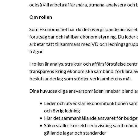
också vill arbeta affärsnära, utmana, analysera och b
Om rollen
Som Ekonomichef har du det övergripande ansvaret för
förutsägbar och hållbar ekonomistyrning. Du leder 
arbetar tätt tillsammans med VD och ledningsgrupp 
frågor.
I rollen är analys, struktur och affärsförståelse centr
transparens kring ekonomiska samband, förklara avv
beslutsunderlag som stödjer verksamhetens mål.
Dina huvudsakliga ansvarsområden innebär bland an
Leder och utvecklar ekonomifunktionen samt 
och övrig ledning
Har det sammanhållande ansvaret för budget
Säkerställer korrekt redovisning samt månads-
gällande lagar och standarder