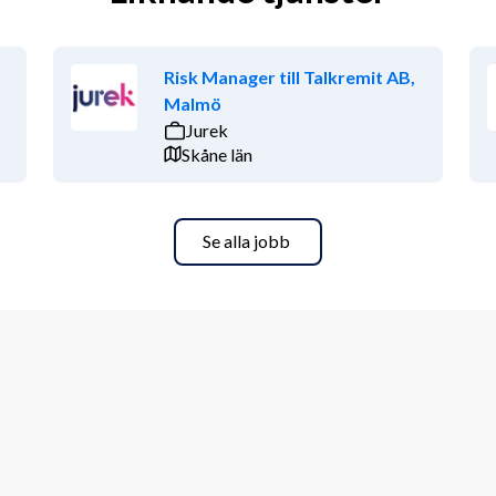
Risk Manager till Talkremit AB,
Malmö
Jurek
Skåne län
Se alla jobb