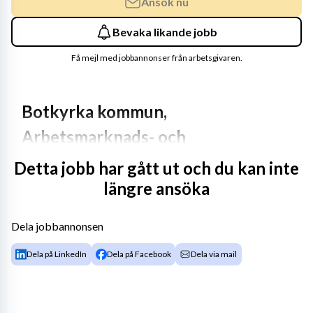
Ansök nu
Bevaka likande jobb
Få mejl med jobbannonser från arbetsgivaren.
Botkyrka kommun, 
Arbetsmarknads- och 
vuxenutbildningsförvaltningen
Detta jobb har gått ut och du kan inte
längre ansöka
Vill du ha meningsfulla arbetsuppgifter som gör skillnad 
i människors liv? Välkommen till kommunen som är långt 
Dela jobbannonsen
ifrån lagom!
Dela på LinkedIn
Dela på Facebook
Dela via mail
Arbetsmarknads- och vuxenutbildningsförvaltningen 
arbetar för att fler Botkyrkabor ska få förutsättningar 
att nå egen försörjning genom arbete, studier eller andra 
vägar till ett självständigt liv. Förvaltningen ansvarar för 