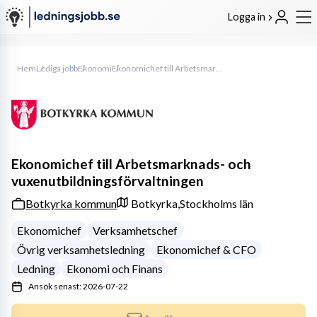
Logga in
Hem
Lediga jobb
Ekonomi
Ekonomichef till Arbetsmarknads- och vuxenutbildningsförvaltningen
Ekonomichef till Arbetsmarknads- och
vuxenutbildningsförvaltningen
Botkyrka kommun
Botkyrka,
Stockholms län
Ekonomichef
Verksamhetschef
Övrig verksamhetsledning
Ekonomichef & CFO
Ledning
Ekonomi och Finans
Ansök senast: 2026-07-22