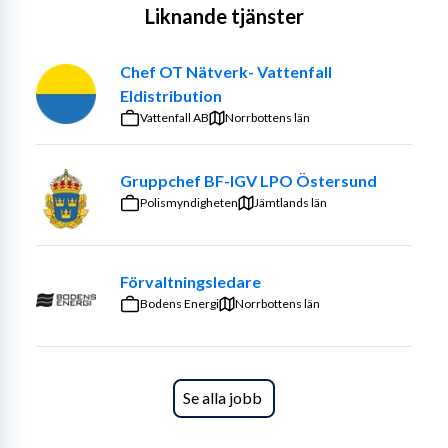
Liknande tjänster
kommunens arbetsmarknadsinsatser, dagliga 
verksamhet, vuxenutbildning och frågor som rör 
eftergymnasiala utbildningar.
Chef OT Nätverk- Vattenfall
Eldistribution
Vid årsskiftet blir gymnasieskolan en del av 
Vattenfall AB
Norrbottens län
förvaltningen. Det skapar nya möjligheter att stärka 
sambandet mellan utbildning, arbetsmarknad och 
kompetensförsörjning och att utveckla ett 
Gruppchef BF-IGV LPO Östersund
sammanhållet stöd för Botkyrkabor genom olika skeden 
Polismyndigheten
Jämtlands län
i livet.
Tillsammans är vi idag cirka 400 medarbetare och blir 
Förvaltningsledare
närmare 800 efter årsskiftet. Genom nära samverkan 
Bodens Energi
Norrbottens län
med näringsliv, utbildningsanordnare, myndigheter och 
andra aktörer utvecklar vi insatser som gör skillnad för 
både individen och samhället.
Se alla jobb
Tjänsten och 
arbetsuppgifterna