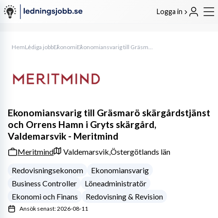
Logga in
Hem
Lediga jobb
Ekonomi
Ekonomiansvarig till Gräsmarö skärgårdstjänst och Orrens Hamn i Gryts skärgård, Valdemarsvik - Meritmind
Ekonomiansvarig till Gräsmarö skärgårdstjänst
och Orrens Hamn i Gryts skärgård,
Valdemarsvik - Meritmind
Meritmind
Valdemarsvik,
Östergötlands län
Redovisningsekonom
Ekonomiansvarig
Business Controller
Löneadministratör
Ekonomi och Finans
Redovisning & Revision
Ansök senast: 2026-08-11