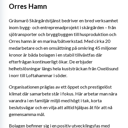
Orres Hamn
Gräsmarö Skärgårdstjänst bedriver en bred verksamhet 
inom bygg- och entreprenadprojekt i skärgården – från 
sjötransporter och bryggbyggen till husproduktion och 
Orres hamn är en marina/båtverkstad. Med cirka 20 
medarbetare och en omsättning på omkring 45 miljoner 
kronor är båda bolagen i en stabil tillväxtfas där 
efterfrågan kontinuerligt ökar. De erbjuder 
helhetslösningar längs hela kuststräckan från Oxelösund 
i norr till Loftahammar i söder.
Organisationen präglas av ett öppet och prestigelöst 
klimat där samarbete står i fokus. Här arbetar man nära 
varandra i en familjär miljö med högt i tak, korta 
beslutsvägar och en vilja att alltid hjälpas åt för att nå 
gemensamma mål.
Bolagen befinner sig i en positiv utvecklingsfas med 