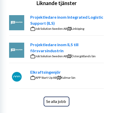
Liknande tjänster
Projektledare inom Integrated Logistic
Support (ILS)
Job Solution Sweden AB
Linköping
Projektledare inom ILS till
försvarsindustrin
Job Solution Sweden AB
Östergötlands län
Elkraftsingenjör
APP Start-Up AB
Kalmar län
Se alla jobb