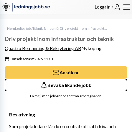
Logga in
Hem
Lediga jobb
Teknik & ingenjör
Driv projekt inom infrastruktur och teknik
Driv projekt inom infrastruktur och teknik
Quattro Bemanning & Rekrytering AB
Nyköping
Ansök senast: 2026-11-01
Ansök nu
Bevaka likande jobb
Få mejl med jobbannonser från arbetsgivaren.
Beskrivning
Som projektledare får du en central roll i att driva och 