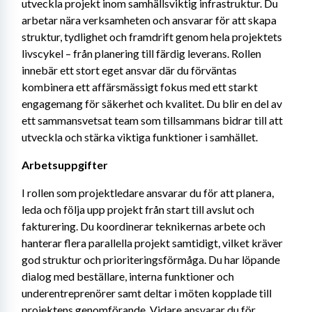
utveckla projekt inom samhällsviktig infrastruktur. Du 
arbetar nära verksamheten och ansvarar för att skapa 
struktur, tydlighet och framdrift genom hela projektets 
livscykel – från planering till färdig leverans. Rollen 
innebär ett stort eget ansvar där du förväntas 
kombinera ett affärsmässigt fokus med ett starkt 
engagemang för säkerhet och kvalitet. Du blir en del av 
ett sammansvetsat team som tillsammans bidrar till att 
utveckla och stärka viktiga funktioner i samhället.
Arbetsuppgifter
I rollen som projektledare ansvarar du för att planera, 
leda och följa upp projekt från start till avslut och 
fakturering. Du koordinerar teknikernas arbete och 
hanterar flera parallella projekt samtidigt, vilket kräver 
god struktur och prioriteringsförmåga. Du har löpande 
dialog med beställare, interna funktioner och 
underentreprenörer samt deltar i möten kopplade till 
projektens genomförande. Vidare ansvarar du för 