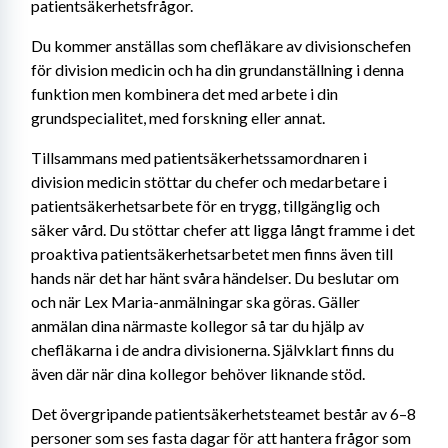
patientsäkerhetsfrågor. 
Du kommer anställas som chefläkare av divisionschefen 
för division medicin och ha din grundanställning i denna 
funktion men kombinera det med arbete i din 
grundspecialitet, med forskning eller annat. 
Tillsammans med patientsäkerhetssamordnaren i 
division medicin stöttar du chefer och medarbetare i 
patientsäkerhetsarbete för en trygg, tillgänglig och 
säker vård. Du stöttar chefer att ligga långt framme i det 
proaktiva patientsäkerhetsarbetet men finns även till 
hands när det har hänt svåra händelser. Du beslutar om 
och när Lex Maria-anmälningar ska göras. Gäller 
anmälan dina närmaste kollegor så tar du hjälp av 
chefläkarna i de andra divisionerna. Självklart finns du 
även där när dina kollegor behöver liknande stöd. 
Det övergripande patientsäkerhetsteamet består av 6–8 
personer som ses fasta dagar för att hantera frågor som 