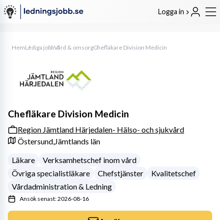
Logga in
Hem
Lediga jobb
Vård & omsorg
Chefläkare Division Medicin
Chefläkare Division Medicin
Region Jämtland Härjedalen- Hälso- och sjukvård
Östersund,
Jämtlands län
Läkare
Verksamhetschef inom vård
Övriga specialistläkare
Chefstjänster
Kvalitetschef
Vårdadministration & Ledning
Ansök senast: 2026-08-16