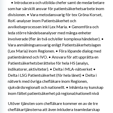
	• Introducera och utbilda chefer samt de medarbetare 
som har särskilt ansvar för patientsäkerhetsarbete inom 
divisionen. • Vara metodansvarig för tex Gröna Korset, 
RoK-analyser inom Patientsäkerhet och 
avvikelseprocessen inkl Lex Maria. • Genomföra och 
leda större händelseanalyser med många enheter 
involverade (fler än två och/eller komplexa händelser). • 
Vara anmälningsansvarig enligt Patientsäkerhetslagen 
(Lex Maria) inom Regionen. • Föra löpande dialog med 
patientnämnd och IVO. • Ansvara för att upprätta en 
Patientsäkerhetsberättelse för hela HS (analys, 
indikatorer, aktiviteter). • Delta i MLA-nätverket • 
Delta i LSG Patientsäkerhet (för hela länet) • Delta i 
nätverk med övriga chefläkare inom Regionen, 
sjukvårdsregionalt och nationellt. • Inhämta ny kunskap 
inom fältet patientsäkerhet på regional/nationell nivå 
Utöver tjänsten som chefläkare kommer en av de tre 
chefläkartjänsterna att även inkludera teamledarskap 