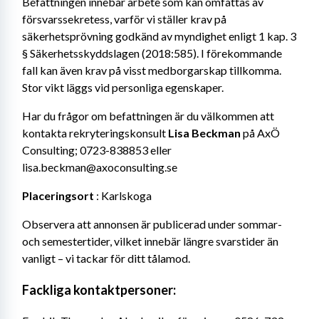
Befattningen innebär arbete som kan omfattas av 
försvarssekretess, varför vi ställer krav på 
säkerhetsprövning godkänd av myndighet enligt 1 kap. 3 
§ Säkerhetsskyddslagen (2018:585). I förekommande 
fall kan även krav på visst medborgarskap tillkomma. 
Stor vikt läggs vid personliga egenskaper.
Har du frågor om befattningen är du välkommen att 
kontakta rekryteringskonsult 
Lisa Beckman
 på AxÖ 
Consulting; 0723-838853 eller 
lisa.beckman@axoconsulting.se
Placeringsort
 : Karlskoga
Observera att annonsen är publicerad under sommar- 
och semestertider, vilket innebär längre svarstider än 
vanligt – vi tackar för ditt tålamod.
Fackliga kontaktpersoner: