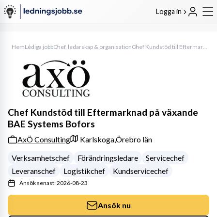
Logga in
Hem
Lediga jobb
Chef, ledarskap & organisation
Chef Kundstöd till Eftermarknad på växande BAE Systems Bofors
Chef Kundstöd till Eftermarknad på växande
BAE Systems Bofors
AxÖ Consulting
Karlskoga,
Örebro län
Verksamhetschef
Förändringsledare
Servicechef
Leveranschef
Logistikchef
Kundservicechef
Ansök senast: 2026-08-23
Ansök nu