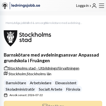
Logga in
Hem
Lediga jobb
Vård & omsorg
Barnskötare med avdelningsansvar Anpassad grundskola i Fruängen
Barnskötare med avdelningsansvar Anpassad
grundskola i Fruängen
Stockholms stad - Utbildningsförvaltningen
Stockholm,
Stockholms län
Barnskötare
Arbetsledare
Elevassistent
Skoladministratör
Socialt Arbete
Förskola
Ansök senast: 2026-07-22
Ansök nu