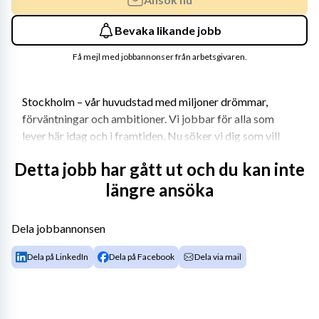
Bevaka likande jobb
Få mejl med jobbannonser från arbetsgivaren.
Stockholm – vår huvudstad med miljoner drömmar, 
förväntningar och ambitioner. Vi jobbar för alla som 
lever här idag och i framtiden. Nu söker vi dig som vill 
tänka stort, nytt och annorlunda med oss – för 
Detta jobb har gått ut och du kan inte
stockholmarna.
längre ansöka
Välkommen till oss
Dela jobbannonsen
Fruängens skola är en F–9-skola med cirka 600 elever, 
Dela på LinkedIn
Dela på Facebook
Dela via mail
belägen nära Fruängens centrum med goda 
kommunikationer via tunnelbana och buss. Skolan ligger 
i ett område med både äldre och nyare 
bostadsbebyggelse.