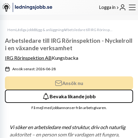
Logga in
Hem
Lediga jobb
Bygg & anläggning
Arbetsledare till IRG Rörinspektion - Nyckelroll i en växande verksamhet
Arbetsledare till IRG Rörinspektion - Nyckelroll
i en växande verksamhet
IRG Rörinspektion AB
Kungsbacka
Ansök senast: 2026-06-28
Ansök nu
Bevaka likande jobb
Få mejl med jobbannonser från arbetsgivaren.
Vi söker en arbetsledare med struktur, driv och naturlig 
auktoritet – en person som får vardagen att fungera, 