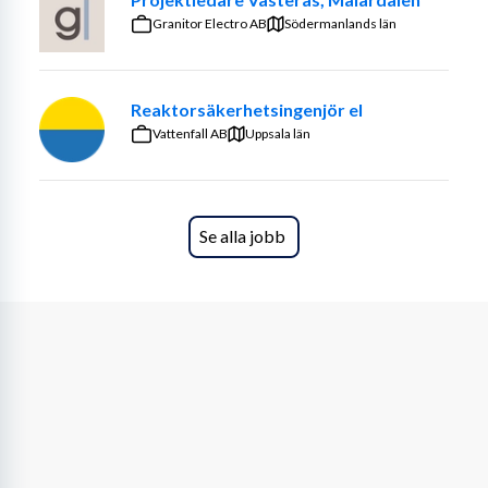
Beskrivning av tjänsten
Granitor Electro AB
Södermanlands län
Som arbetsledare hos IRG har du en central roll i den 
dagliga driften. Du leder och fördelar arbetet, tar emot 
Reaktorsäkerhetsingenjör el
beställningar, planerar uppdrag och säkerställer att 
Vattenfall AB
arbetsdagen genomförs på ett effektivt, ekonomiskt 
Uppsala län
och kvalitativt sätt.
Rollen passar dig som trivs med ansvar, tempo och 
människor. Du behöver kunna fatta beslut, skapa 
Se alla jobb
ordning, följa upp och samtidigt vara en person som 
personalen har förtroende för. Du är närvarande, tydlig 
och lösningsorienterad – en ledare som får saker att 
hända.
Du kommer att ha tät kontakt med både medarbetare, 
kunder, underleverantörer och interna funktioner. I 
tjänsten ingår även kundansvar inom ditt område, vilket 
innebär offertarbete, uppföljning av affärer, prissättning 
och löpande dialog med både befintliga och nya kunder.