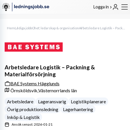
Logga in
Hem
Lediga jobb
Chef, ledarskap & organisation
Arbetsledare Logistik – Packning & Materialförsörjning
Arbetsledare Logistik – Packning &
Materialförsörjning
BAE Systems Hägglunds
Örnsköldsvik,
Västernorrlands län
Arbetsledare
Lageransvarig
Logistikplanerare
Övrig produktionsledning
Lagerhantering
Inköp & Logistik
Ansök senast: 2026-01-21