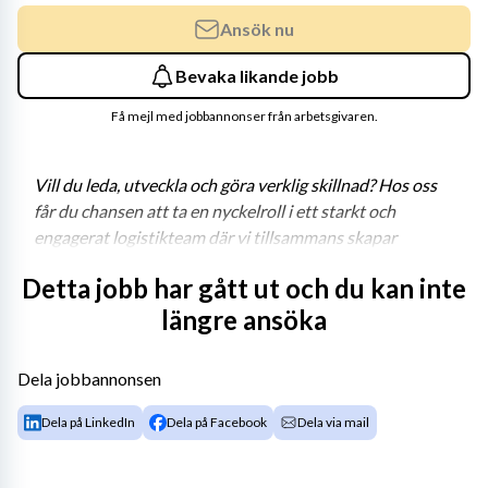
Ansök nu
Bevaka likande jobb
Få mejl med jobbannonser från arbetsgivaren.
Vill du leda, utveckla och göra verklig skillnad? Hos oss 
får du chansen att ta en nyckelroll i ett starkt och 
engagerat logistikteam där vi tillsammans skapar 
förstklassig service för våra kunder – varje dag.
Detta jobb har gått ut och du kan inte
Din framtida utmaning
längre ansöka
Som 
arbetsledare inom Logistik
 med ansvar för 
packning och materialförsörjning får du ett brett och 
Dela jobbannonsen
viktigt uppdrag. Du leder verksamheten framåt, 
Dela på LinkedIn
Dela på Facebook
Dela via mail
säkerställer effektiva flöden och är drivkraften bakom 
vårt ständiga förbättringsarbete. Här får du möjlighet 
att påverka, utveckla och forma både arbetssätt och 