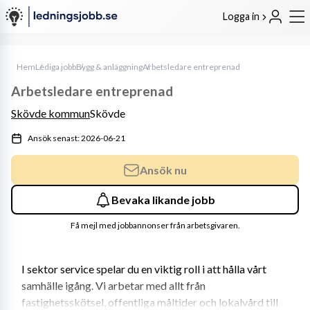
Logga in
Hem
Lediga jobb
Bygg & anläggning
Arbetsledare entreprenad
Arbetsledare entreprenad
Skövde kommun
Skövde
Ansök senast: 2026-06-21
Ansök nu
Bevaka likande jobb
Få mejl med jobbannonser från arbetsgivaren.
I sektor service spelar du en viktig roll i att hålla vårt 
samhälle igång. Vi arbetar med allt från 
fastighetsskötsel, offentliga måltider och lokalvård till 