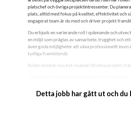
platschef och övriga projektintressenter. Du planera
plats, alltid med fokus på kvalitet, effektivitet och
engagerat team är du med och driver projekt framåt – 
Du erbjuds en varierande roll i spännande och utveck
en miljö som präglas av samarbete, trygghet och ett 
även goda möjligheter att växa professionellt inom 
tydliga framtidsmål.
Rollen innebär mycket resande till olika projekt, frä
Låter det här som nästa steg i din karriär? Välkom
Tjänsten är en direktrekrytering, vilket innebär att 
Detta jobb har gått ut och du
rekryteringsprocessen men du blir anställd direkt h
Du ansöker på www.randstad.se. Har du frågor om t
Talent Manager Sophia Malaki, sophia.malaki@rand
För Randstad är det viktigt att all kompetens på ar