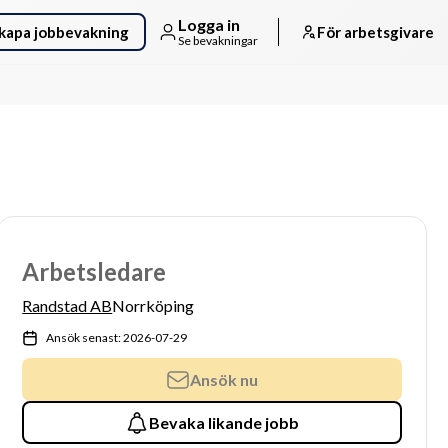
Logga in
kapa jobbevakning
För arbetsgivare
Se bevakningar
Arbetsledare
Randstad AB
Norrköping
Ansök senast: 2026-07-29
Ansök nu
Bevaka likande jobb