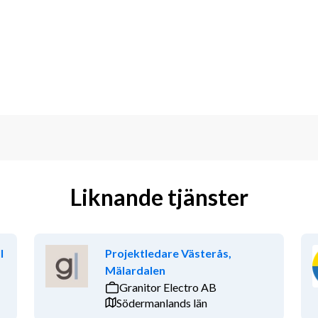
ra dialog med platschef och team.
 tidplan, kontrakt och uppsatta mål.
a upp ÄTA-arbeten.
l att arbetsmiljöregler följs.
tion på ett tydligt och strukturerat 
Liknande tjänster
 dokumentation och arbeta enligt avtal.
l
Projektledare Västerås,
och trivs med att hålla många bollar i 
Mälardalen
Granitor Electro AB
a teamet och skapa god laganda.
Södermanlands län
l.