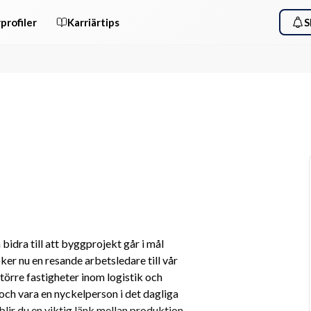
profiler
Karriärtips
S
h bidra till att byggprojekt går i mål 
ker nu en resande arbetsledare till vår 
rre fastigheter inom logistik och 
och vara en nyckelperson i det dagliga 
lir du en viktig länk mellan produktion, 