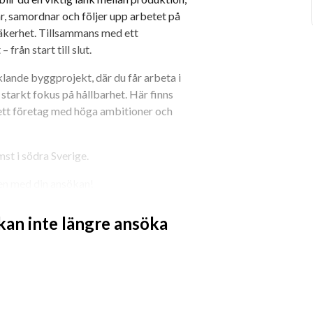
r, samordnar och följer upp arbetet på 
 säkerhet. Tillsammans med ett 
från start till slut.
lande byggprojekt, där du får arbeta i 
starkt fokus på hållbarhet. Här finns 
ett företag med höga ambitioner och 
mst i södra Sverige.
men med din ansökan!
Randstad ansvarar för 
 kan inte längre ansöka
os kundföretaget.
jänsten är du välkommen att kontakta 
stad.se.
betsmarknaden tillvaratas. Vi välkomnar 