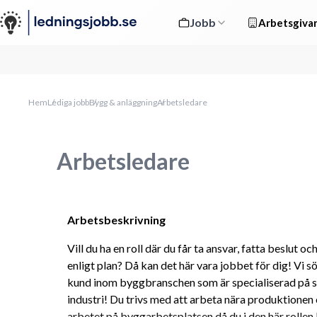
Jobb
Arbetsgivar
Hem
Lediga jobb
Bygg & anläggning
Arbetsledare
Arbetsledare
Arbetsbeskrivning
Vill du ha en roll där du får ta ansvar, fatta beslut oc
enligt plan? Då kan det här vara jobbet för dig! Vi sö
kund inom byggbranschen som är specialiserad på stö
industri! Du trivs med att arbeta nära produktionen 
arbetet på byggarbetsplatsen då du i den här rollen b