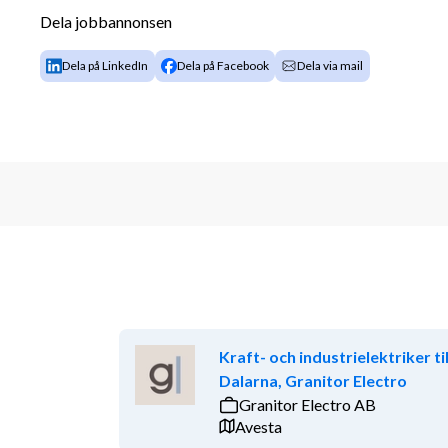
alla sökande och eftersträvar mångfald.
Dela jobbannonsen
Ansvarsområden
Dela på LinkedIn
Dela på Facebook
Dela via mail
Planera och samordna daglig produktion i nä
Säkerställa att leveranser och arbeten följer
Identifiera och hantera avvikelser, samt följ
Utföra regelbundna säkerhetsronder och se til
Dokumentera och kommunicera projektinforma
sätt.
Kvalifikationer
Har erfarenhet av arbetsledning inom bygg.
Möjlighet att bo borta under veckorna.
Är van vid att läsa ritningar, hantera teknisk
Kraft- och industrielektriker til
Har en god känsla för struktur och planering, 
Dalarna, Granitor Electro
luften.
Granitor Electro AB
Är en trygg ledare med förmåga att motiver
Avesta
Innehar B-körkort och har tillgång till egen bi