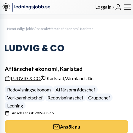
Logga in
Hem
Lediga jobb
Ekonomi
Affärschef ekonomi, Karlstad
Affärschef ekonomi, Karlstad
LUDVIG & CO
Karlstad,
Värmlands län
Redovisningsekonom
Affärsområdeschef
Verksamhetschef
Redovisningschef
Gruppchef
Ledning
Ansök senast: 2026-08-16
Ansök nu