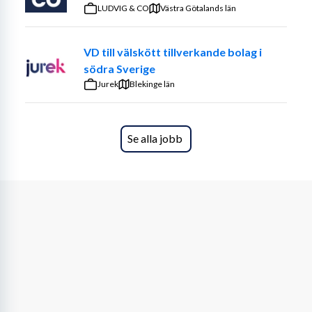
LUDVIG & CO
Västra Götalands län
VD till välskött tillverkande bolag i
södra Sverige
Jurek
Blekinge län
Se alla jobb