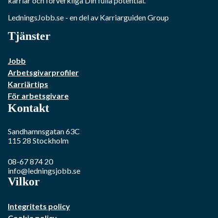
karriär och förverkliga Din fulla potential.
LedningsJobb.se
- en del av Karriarguiden Group
Tjänster
Jobb
Arbetsgivarprofiler
Karriärtips
För arbetsgivare
Kontakt
Sandhamnsgatan 63C
115 28
Stockholm
08-67 874 20
info@ledningsjobb.se
Vilkor
Integritets policy
Cookie policy