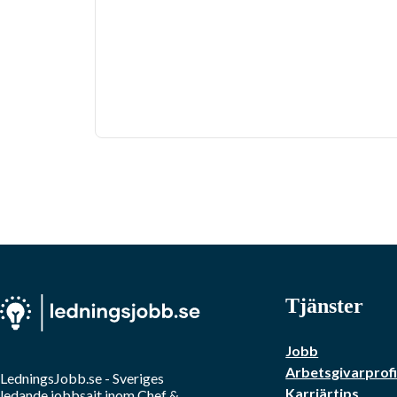
Tjänster
Jobb
Arbetsgivarprofi
LedningsJobb.se
- Sveriges
Karriärtips
ledande jobbsajt inom
Chef &