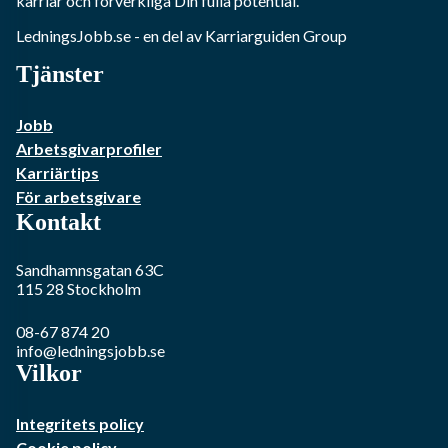
karriär och förverkliga Din fulla potential.
LedningsJobb.se
- en del av Karriarguiden Group
Tjänster
Jobb
Arbetsgivarprofiler
Karriärtips
För arbetsgivare
Kontakt
Sandhamnsgatan 63C
115 28
Stockholm
08-67 874 20
info@ledningsjobb.se
Vilkor
Integritets policy
Cookie policy