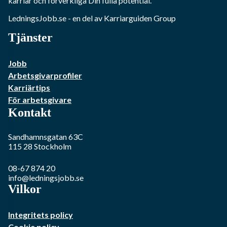
karriär och förverkliga Din fulla potential.
LedningsJobb.se
- en del av Karriarguiden Group
Tjänster
Jobb
Arbetsgivarprofiler
Karriärtips
För arbetsgivare
Kontakt
Sandhamnsgatan 63C
115 28
Stockholm
08-67 874 20
info@ledningsjobb.se
Vilkor
Integritets policy
Cookie policy