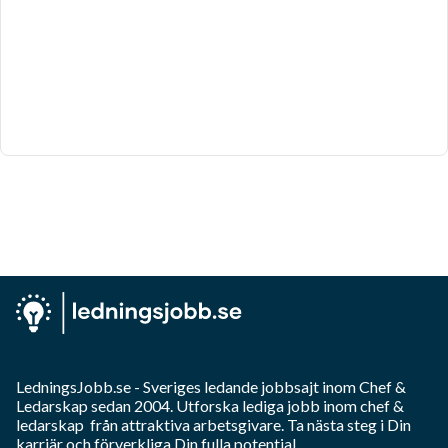
LedningsJobb.se
- Sveriges ledande jobbsajt inom
Chef &
Ledarskap
sedan 2004. Utforska lediga jobb inom
chef &
ledarskap
från attraktiva arbetsgivare. Ta nästa steg i Din
karriär och förverkliga Din fulla potential.