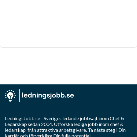
LedningsJobb.se
- Sveriges ledande jobbsajt inom
Chef &
Ledarskap
sedan 2004. Utforska lediga jobb inom
chef &
ledarskap
från attraktiva arbetsgivare. Ta nästa steg i Din
karriär och förverkliga Din fulla potential.