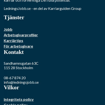
karriär och förverkliga Din fulla potential.
LedningsJobb.se
- en del av Karriarguiden Group
Tjänster
Jobb
Arbetsgivarprofiler
Karriärtips
För arbetsgivare
Kontakt
Sandhamnsgatan 63C
115 28
Stockholm
08-67 874 20
info@ledningsjobb.se
Vilkor
Integritets policy
Cookie policy