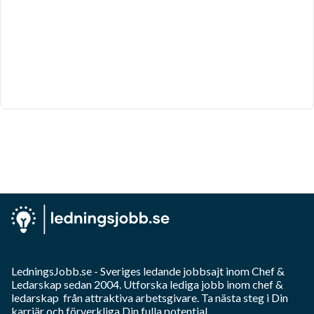
LedningsJobb.se
- Sveriges ledande jobbsajt inom
Chef &
Ledarskap
sedan 2004. Utforska lediga jobb inom
chef &
ledarskap
från attraktiva arbetsgivare. Ta nästa steg i Din
karriär och förverkliga Din fulla potential.