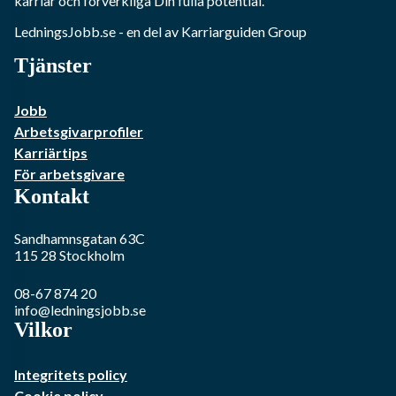
karriär och förverkliga Din fulla potential.
LedningsJobb.se
- en del av Karriarguiden Group
Tjänster
Jobb
Arbetsgivarprofiler
Karriärtips
För arbetsgivare
Kontakt
Sandhamnsgatan 63C
115 28
Stockholm
08-67 874 20
info@ledningsjobb.se
Vilkor
Integritets policy
Cookie policy