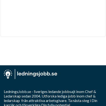
LedningsJobb.se
- Sveriges ledande jobbsajt inom
Chef &
Ledarskap
sedan 2004. Utforska lediga jobb inom
chef &
ledarskap
från attraktiva arbetsgivare. Ta nästa steg i Din
karriär och förverkliga Din fulla potential.