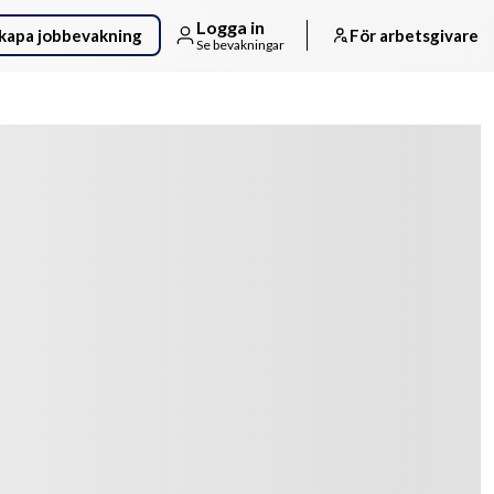
Logga in
kapa jobbevakning
För arbetsgivare
Se bevakningar