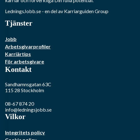
karriär och förverkliga Din fulla potential.
LedningsJobb.se
- en del av Karriarguiden Group
Tjänster
Jobb
Arbetsgivarprofiler
Karriärtips
För arbetsgivare
Kontakt
Sandhamnsgatan 63C
115 28
Stockholm
08-67 874 20
info@ledningsjobb.se
Vilkor
Integritets policy
Cookie policy