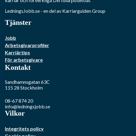
karriär och förverkliga Din fulla potential.
LedningsJobb.se
- en del av Karriarguiden Group
Tjänster
Jobb
Arbetsgivarprofiler
Karriärtips
För arbetsgivare
Kontakt
Sandhamnsgatan 63C
115 28
Stockholm
08-67 874 20
info@ledningsjobb.se
Vilkor
Integritets policy
Cookie policy