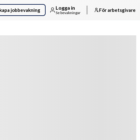
Logga in
kapa jobbevakning
För arbetsgivare
Se bevakningar