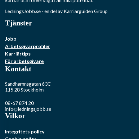
karriär och förverkliga Din fulla potential.
LedningsJobb.se
- en del av Karriarguiden Group
Tjänster
Jobb
Arbetsgivarprofiler
Karriärtips
För arbetsgivare
Kontakt
Sandhamnsgatan 63C
115 28
Stockholm
08-67 874 20
info@ledningsjobb.se
Vilkor
Integritets policy
Cookie policy