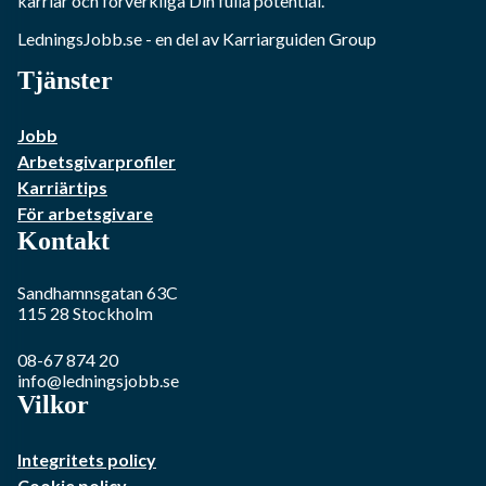
karriär och förverkliga Din fulla potential.
LedningsJobb.se
- en del av Karriarguiden Group
Tjänster
Jobb
Arbetsgivarprofiler
Karriärtips
För arbetsgivare
Kontakt
Sandhamnsgatan 63C
115 28
Stockholm
08-67 874 20
info@ledningsjobb.se
Vilkor
Integritets policy
Cookie policy