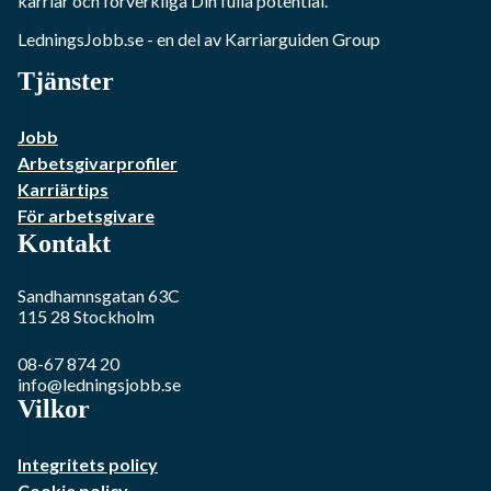
karriär och förverkliga Din fulla potential.
LedningsJobb.se
- en del av Karriarguiden Group
Tjänster
Jobb
Arbetsgivarprofiler
Karriärtips
För arbetsgivare
Kontakt
Sandhamnsgatan 63C
115 28
Stockholm
08-67 874 20
info@ledningsjobb.se
Vilkor
Integritets policy
Cookie policy