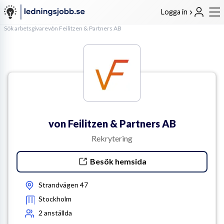
Logga in
Sök arbetsgivare
von Feilitzen & Partners AB
von Feilitzen & Partners AB
Rekrytering
Besök hemsida
Strandvägen 47
Stockholm
2
anställda