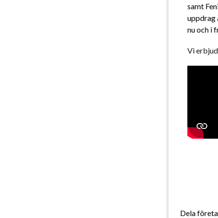
samt Fen
uppdrag ä
nu och i 
Vi erbjud
Dela föret