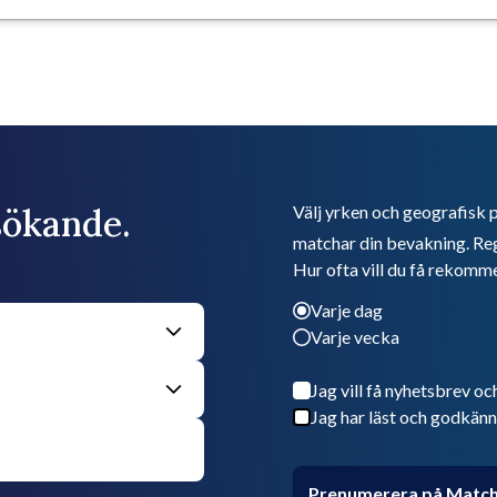
bsökande.
Välj yrken och geografisk p
matchar din bevakning. Reg
Hur ofta vill du få rekomm
Varje dag
Varje vecka
Jag vill få nyhetsbrev oc
Jag har läst och godkänn
Prenumerera på Match