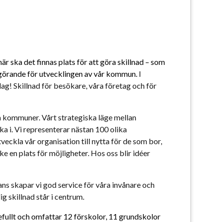
r ska det finnas plats för att göra skillnad – som 
vgörande för utvecklingen av vår kommun. 
I 
! Skillnad för besökare, våra företag och för 
 kommuner. Vårt strategiska läge mellan 
 i. Vi representerar nästan 100 olika 
eckla vår organisation till nytta för de som bor, 
en plats för möjligheter. Hos oss blir idéer 
s skapar vi god service för våra invånare och 
 skillnad står i centrum. 
llt och omfattar 12 förskolor, 11 grundskolor 