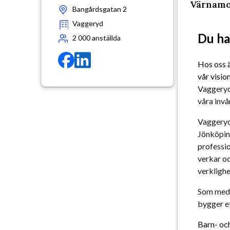
Värnamo 
Bangårdsgatan 2
Vaggeryd
Du ha
2 000
anställda
Hos oss ä
vår visio
Vaggeryd
våra invå
Vaggeryds
Jönköping
professio
verkar oc
verklighe
Som medar
bygger et
Barn- oc