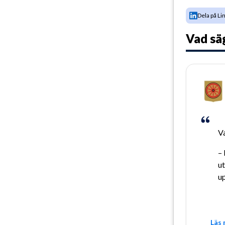
Dela på Li
Vad sä
V
– 
ut
up
Läs