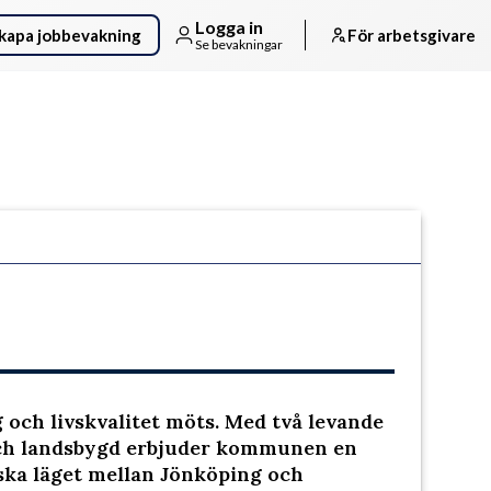
Logga in
kapa jobbevakning
För arbetsgivare
Se bevakningar
Följ arbetsgivaren
och livskvalitet möts. Med två levande
och landsbygd erbjuder kommunen en
giska läget mellan Jönköping och