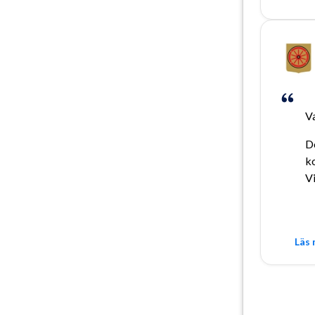
V
D
ko
Vi
Läs