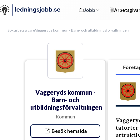
Jobb
Arbetsgivar
Sök arbetsgivare
Vaggeryds kommun - Barn- och utbildningsförvaltningen
Företa
Vaggeryds kommun -
Barn- och
utbildningsförvaltningen
Kommun
Vaggeryd
tätorter
Besök hemsida
attrakti