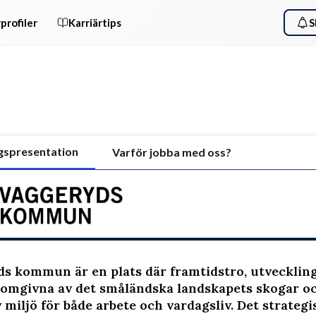
profiler
Karriärtips
S
gspresentation
Varför jobba med oss?
s kommun är en plats där framtidstro, utveckling 
 omgivna av det småländska landskapets skogar 
v miljö för både arbete och vardagsliv. Det strate