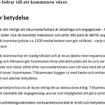
bidrar till att kommunen växer.
r betydelse
r det viktigt att våra medarbetare är delaktiga och engagerade – hä
n lyder. Hur du bemöter människor och utför ditt jobb är därför a
s kommun jobbar ca 1200 medarbetare som gör skillnad – varje dag
nare. 
 kommun har en stadig tillväxt och är en av länets mest expansiva
 och Värnamo gör kommunen till en attraktiv plats att bo och verka
ner och söker alltid efter nya medarbetare som vill vara med att utv
h lever i kommunen. Tillsammans bygger vi, med tanke och omtanke 
t och alla har betydelse.
betare hos oss är du en viktig del av denna utveckling. Tillsamman
t samhälle där engagemang, ansvar och möjligheten att göra verklig
h utbildningsnämndens verksamhetsområde är brett och betydelsefu