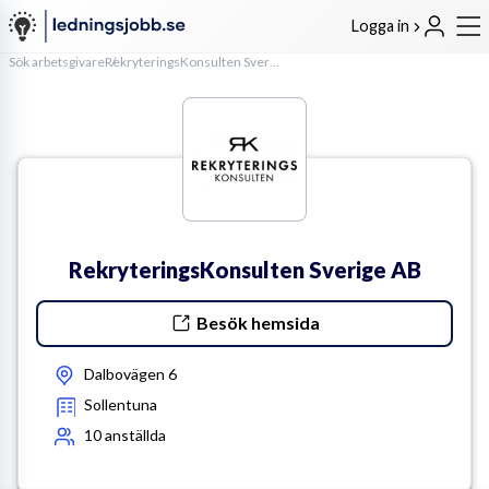
Logga in
Sök arbetsgivare
RekryteringsKonsulten Sverige AB
RekryteringsKonsulten Sverige AB
Besök hemsida
Dalbovägen 6
Sollentuna
10
anställda