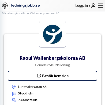
Logga in
Sök arbetsgivare
Raoul Wallenbergskolorna AB
Raoul Wallenbergskolorna AB
Grundskoleutbildning
Besök hemsida
Luntmakargatan 66
Stockholm
730
anställda