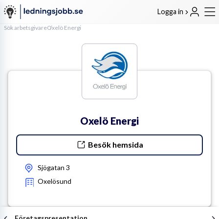
Logga in
Sök arbetsgivare
Oxelö Energi
Oxelö Energi
Besök hemsida
Sjögatan 3
Oxelösund
Företagspresentation