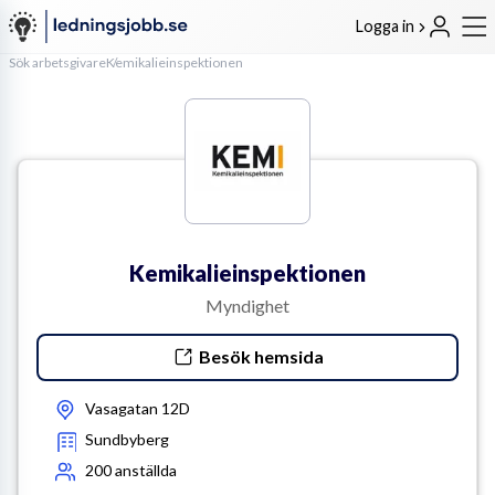
Logga in
Sök arbetsgivare
Kemikalieinspektionen
Kemikalieinspektionen
Myndighet
Besök hemsida
Vasagatan 12D
Sundbyberg
200
anställda