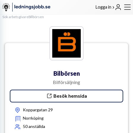
Logga in
Sök arbetsgivare
Bilbörsen
Bilbörsen
Bilförsäljning
Besök hemsida
Koppargatan 29
Norrköping
50
anställda