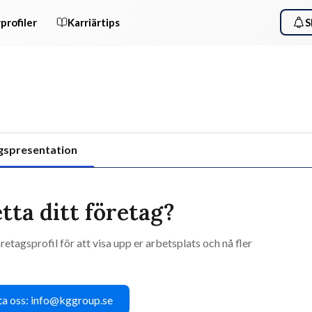
profiler
Karriärtips
S
gspresentation
tta ditt företag?
retagsprofil för att visa upp er arbetsplats och nå fler
a oss: info@kggroup.se