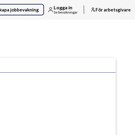
Logga in
kapa jobbevakning
För arbetsgivare
Se bevakningar