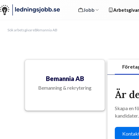
Jobb
Arbetsgivar
Sök arbetsgivare
Bemannia AB
Företa
Bemannia AB
Bemanning & rekrytering
Är de
Skapa en fö
kandidater.
Kontakt