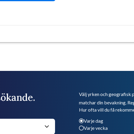
bsökande.
Välj yrken och geografisk p
matchar din bevakning. Reg
Hur ofta vill du få rekomm
Varje dag
Varje vecka