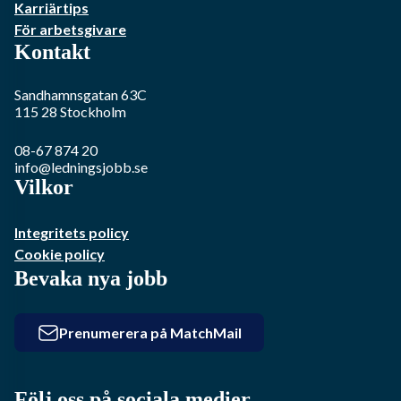
Karriärtips
För arbetsgivare
Kontakt
Sandhamnsgatan 63C
115 28
Stockholm
08-67 874 20
info@ledningsjobb.se
Vilkor
Integritets policy
Cookie policy
Bevaka nya jobb
Prenumerera på MatchMail
Följ oss på sociala medier