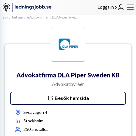
Logga in
Sök arbetsgivare
Advokatfirma DLA Piper Sweden KB
Advokatfirma DLA Piper Sweden KB
Advokatbyråer
Besök hemsida
Sveavägen 4
Stockholm
250
anställda