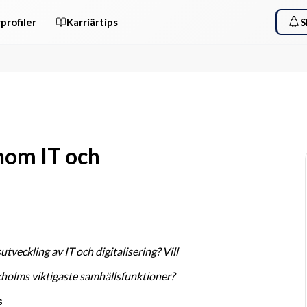
profiler
Karriärtips
S
nom IT och
veckling av IT och digitalisering? Vill 
kholms viktigaste samhällsfunktioner? 
s