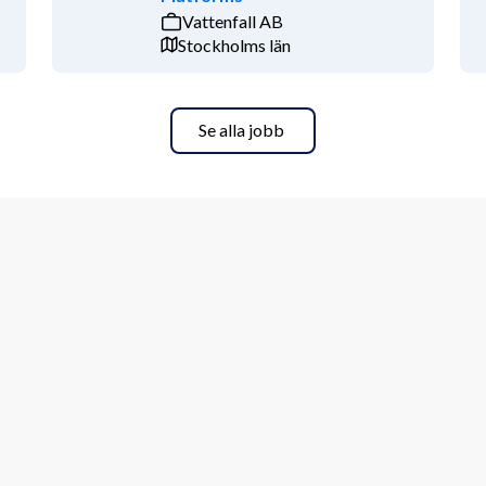
Vattenfall AB
Stockholms län
ecklare inom IT och digitalisering ser 
ch samverka med flera olika aktörer. 
Se alla jobb
ation av nya strukturer, du är 
ändringsprocesser med ett 
verkan, leda och driva 
r, processer, metoder och arbetssätt 
h driva verksamhetsutveckling som en 
ganisation 
ch skrift på svenska  