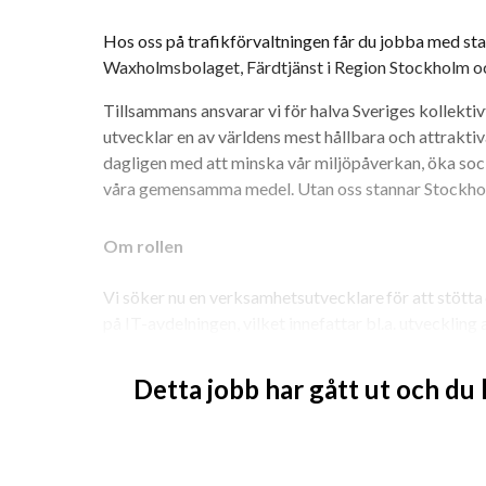
Hos oss på trafikförvaltningen får du jobba med st
Waxholmsbolaget, Färdtjänst i Region Stockholm o
Tillsammans ansvarar vi för halva Sveriges kollektivt
utvecklar en av världens mest hållbara och attraktiva
dagligen med att minska vår miljöpåverkan, öka socia
våra gemensamma medel. Utan oss stannar Stockho
Om rollen
Vi söker nu en verksamhetsutvecklare för att stötta
på IT-avdelningen, vilket innefattar bl.a. utveckling
samarbetsformer för att stärka strukturerna kopplat
från digitalisering på trafikförvaltningen.
Detta jobb har gått ut och du
Rollen innebär att du koordinerar, driver och arbeta
interna verksamhetsutvecklingen så att den får framdr
prioriteringar, samt förvaltar de modeller och struktu