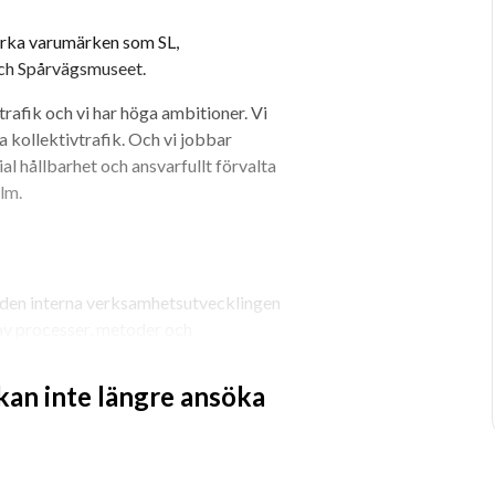
arka varumärken som SL, 
ch Spårvägsmuseet.
rafik och vi har höga ambitioner. Vi 
 kollektivtrafik. Och vi jobbar 
l hållbarhet och ansvarfullt förvalta 
lm.
 den interna verksamhetsutvecklingen 
 av processer, metoder och 
 till IT och därigenom få ökade nyttor 
 kan inte längre ansöka
r med den 
ift utifrån satta 
rer som finns så att de är aktuella och 