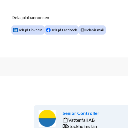
fungerar tillsammans. Vidare ansvarar du för att de 
går att implementera och realisera så att de skapar r
trafikförvaltningen, vilket kräver god förmåga att l
Dela jobbannonsen
utbilda och förändringsleda. 
Dela på LinkedIn
Dela på Facebook
Dela via mail
Några exempel på arbetsuppgifter:
​​Säkerställa helhet, styrning och strukturer fö
Hålla ihop IT-avdelningens process för ver
Driva verksamhetsutveckling inom IT-avdelni
flera avdelningar
​Ansvara för processer och metoder för förä
Samordna och utveckla IT-relaterade processe
fungerar optimalt tillsammans och som del av
styrande dokument
​Ansvara för planering av implementation av 
Stötta och driva verksamhetsutveckling genom att utv
Senior Controller
metoder, mallar, styrstrukturer, verktyg och metodi
Vattenfall AB
Stockholms län
andra intressenter.