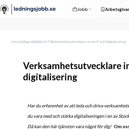
Jobb
Arbetsgivar
Hem
Lediga jobb
Data & IT
Verksamhetsutvecklare inom IT och digitalisering
Verksamhetsutvecklare i
digitalisering
Har du erfarenhet av att leda och driva verksamhetsut
du vara med och stärka digitaliseringen i en av Stoc
Då kan den här tjänsten vara något för dig!   
Om os