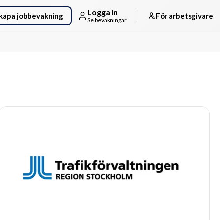
Logga in
kapa jobbevakning
För arbetsgivare
Se bevakningar