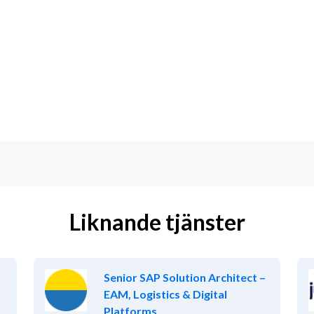
strukturer och modeller som tas fram 
eell nytta och fungerar på 
yssna, anpassa vägval, kommunicera, 
r IT och digitalisering
ksamhetsutveckling
ngens uppdrag, ofta i samverkan över 
ndringshantering
r, metoder och strukturer så att de 
 Trafikförvaltningens processer och 
Liknande tjänster
strukturer och styrning
eckla processer, modeller, riktlinjer, 
Senior SAP Solution Architect –
k tillsammans med specialister och 
EAM, Logistics & Digital
Platforms