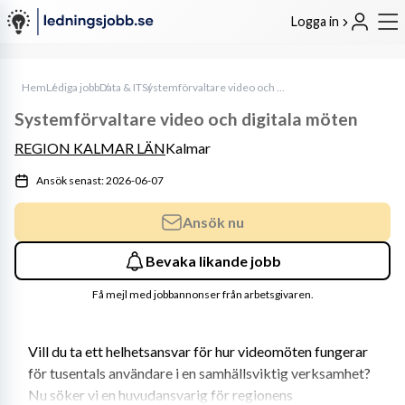
Logga in
Hem
Lediga jobb
Data & IT
Systemförvaltare video och digitala möten
Systemförvaltare video och digitala möten
REGION KALMAR LÄN
Kalmar
Ansök senast: 2026-06-07
Ansök nu
Bevaka likande jobb
Få mejl med jobbannonser från arbetsgivaren.
Vill du ta ett helhetsansvar för hur videomöten fungerar 
för tusentals användare i en samhällsviktig verksamhet? 
Nu söker vi en huvudansvarig för regionens 