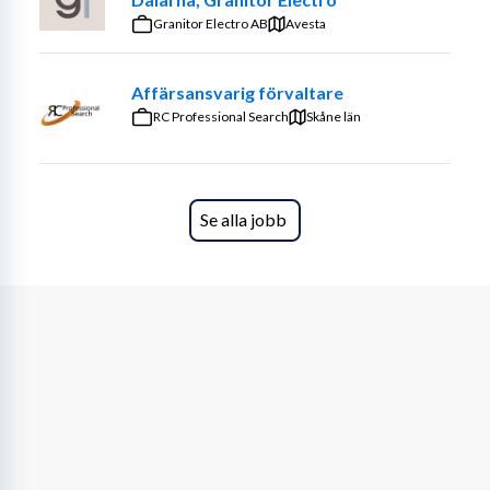
Om rollen
Granitor Electro AB
Avesta
Som Supervisor inom Bankett & Event har du en 
Affärsansvarig förvaltare
nyckelroll i den dagliga driften. Du leder arbetspassen, 
RC Professional Search
coachar teamet och säkerställer att våra rutiner och 
Skåne län
kvalitetsnivåer följs.
Du är en trygg ledare på golvet som fattar snabba beslut 
när det behövs och fungerar som ett naturligt bollplank 
Se alla jobb
för dina kollegor. Med din energi och närvaro bidrar du 
till ett positivt arbetsklimat – både för teamet och våra 
gäster.
Rollen innebär ett nära samarbete med flera avdelningar, 
såsom sälj, bokning, kök, produktion, städ och 
bemanning. Du planerar inför kommande event, driver 
dagens genomförande och hanterar även administrativa 
uppgifter kopplade till verksamheten.
Vem är du?