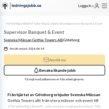
Logga in
Hem
Lediga jobb
Chef, ledarskap & organisation
Supervisor Banquet & Event
Supervisor Banquet & Event
Svenska Mässan Gothia Towers AB
Göteborg
Ansök senast: 2026-06-14
Ansök nu
Bevaka likande jobb
Få mejl med jobbannonser från arbetsgivaren.
Från hjärtat av Göteborg erbjuder Svenska Mässan 
Gothia Towers allt från stora mässor och event till 
oförglömliga hotell- och restaurangupplevelser. Vår 