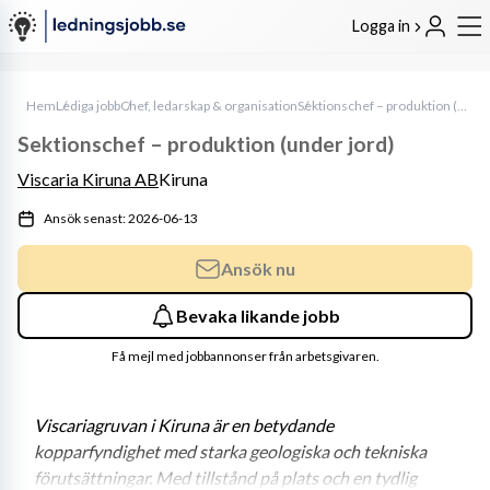
Logga in
Hem
Lediga jobb
Chef, ledarskap & organisation
Sektionschef – produktion (under jord)
Sektionschef – produktion (under jord)
Viscaria Kiruna AB
Kiruna
Ansök senast: 2026-06-13
Ansök nu
Bevaka likande jobb
Få mejl med jobbannonser från arbetsgivaren.
Viscariagruvan i Kiruna är en betydande 
kopparfyndighet med starka geologiska och tekniska 
förutsättningar. Med tillstånd på plats och en tydlig 