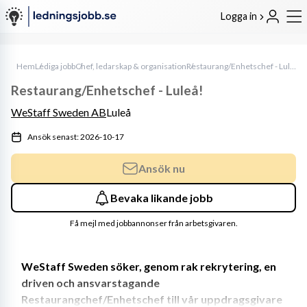
Logga in
Hem
Lediga jobb
Chef, ledarskap & organisation
Restaurang/Enhetschef - Luleå!
Restaurang/Enhetschef - Luleå!
WeStaff Sweden AB
Luleå
Ansök senast: 2026-10-17
Ansök nu
Bevaka likande jobb
Få mejl med jobbannonser från arbetsgivaren.
WeStaff Sweden söker, genom rak rekrytering, en 
driven och ansvarstagande 
Restaurangchef/Enhetschef till vår uppdragsgivare 