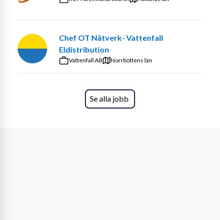
produktion, och ser till att verksamheten når sina mål. 
Rollen kombinerar operativ närvaro med strategiskt 
ansvar, och du arbetar nära både medarbetare och 
Chef OT Nätverk- Vattenfall
ledning.
Eldistribution
Vattenfall AB
Dina ansvarsområden inkluderar bland annat:
Norrbottens län
Personalansvar och schemaläggning
Rekrytering, introduktion och utveckling av 
Se alla jobb
medarbetare
Inköp, beställningar och lagerhållning
Ekonomiskt ansvar och uppföljning
Operativt arbete i driften vid behov
Att skapa en positiv arbetsmiljö och vara en 
närvarande ledare
Det här är en roll för dig som är prestigelös, trygg i att 
leda andra och som trivs med att vara ”hands on” när 
situationen kräver det.