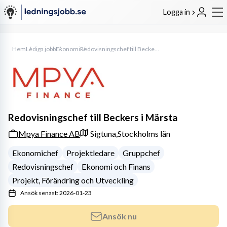
Logga in
Hem
Lediga jobb
Ekonomi
Redovisningschef till Beckers i Märsta
Redovisningschef till Beckers i Märsta
Mpya Finance AB
Sigtuna,
Stockholms län
Ekonomichef
Projektledare
Gruppchef
Redovisningschef
Ekonomi och Finans
Projekt, Förändring och Utveckling
Ansök senast: 2026-01-23
Ansök nu