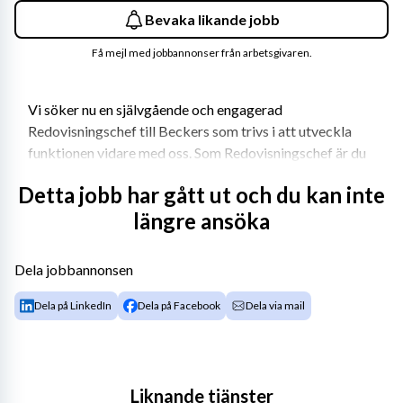
Bevaka likande jobb
Få mejl med jobbannonser från arbetsgivaren.
Vi söker nu en självgående och engagerad 
Redovisningschef till Beckers som trivs i att utveckla 
funktionen vidare med oss. Som Redovisningschef är du 
operativ och har det övergripande ansvaret för att 
Detta jobb har gått ut och du kan inte
säkerställa redovisningen, rapportering och utveckla 
längre ansöka
funktionen.
Dela jobbannonsen
Om rollen
Dela på LinkedIn
Dela på Facebook
Dela via mail
Du har personalansvar för fyra medarbetare och 
rapporterar direkt till Finance & IT Director. Hos oss har 
du en viktig roll i bolaget med möjligheten att fortsätta 
utveckla processer och rutiner för 
Liknande tjänster