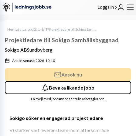
Logga in
Hem
Lediga jobb
Data & IT
Projektledare till Sokigo Samhällsbyggnad
Projektledare till Sokigo Samhällsbyggnad
Sokigo AB
Sundbyberg
Ansök senast: 2026-10-10
Ansök nu
Bevaka likande jobb
Få mejl med jobbannonser från arbetsgivaren.
Sokigo söker en engagerad projektledare
Vi stärker vårt leveransteam inom affärsområde 