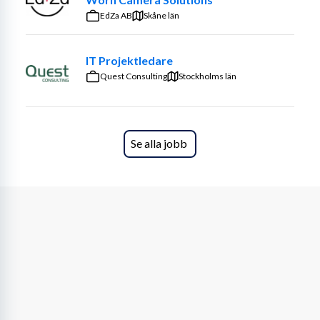
leverans
EdZa AB
Skåne län
Dokumenterad vana att planera, prioritera och 
driva projekt från start till mål
IT Projektledare
Erfarenhet av budgetansvar, ekonomisk 
Quest Consulting
Stockholms län
uppföljning och prognosarbete
Förmåga att säkerställa kravuppfyllnad, kvalitet 
och avtalad leverans
God teknisk förståelse och intresse för digitala 
Se alla jobb
lösningar
Förmåga att leda med tydlighet, professionalism 
och affärsmässighet
Erfarenhet av förändringsledning och kommunal 
verksamhet är meriterande, men inget krav. Du uttrycker 
dig väl på svenska i tal och skrift.
Dina arbetsuppgifter:
Du leder och följer upp projekt av varierande storlek och 