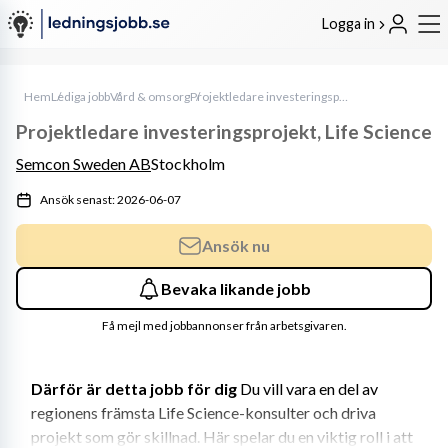
Logga in
Hem
Lediga jobb
Vård & omsorg
Projektledare investeringsprojekt, Life Science
Projektledare investeringsprojekt, Life Science
Semcon Sweden AB
Stockholm
Ansök senast: 2026-06-07
Ansök nu
Bevaka likande jobb
Få mejl med jobbannonser från arbetsgivaren.
Därför är detta jobb för dig
 Du vill vara en del av 
regionens främsta Life Science-konsulter och driva 
projekt som gör skillnad. Här spelar du en viktig roll i att 